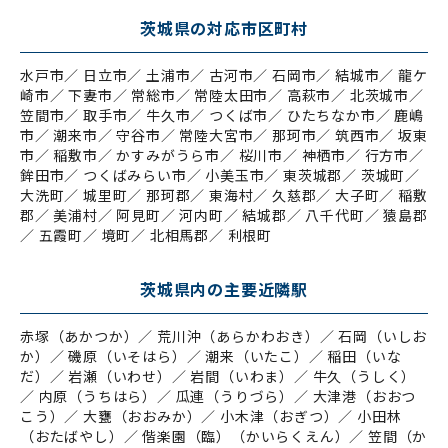
茨城県の対応市区町村
水戸市／ 日立市／ 土浦市／ 古河市／ 石岡市／ 結城市／ 龍ケ
崎市／ 下妻市／ 常総市／ 常陸太田市／ 高萩市／ 北茨城市／
笠間市／ 取手市／ 牛久市／ つくば市／ ひたちなか市／ 鹿嶋
市／ 潮来市／ 守谷市／ 常陸大宮市／ 那珂市／ 筑西市／ 坂東
市／ 稲敷市／ かすみがうら市／ 桜川市／ 神栖市／ 行方市／
鉾田市／ つくばみらい市／ 小美玉市／ 東茨城郡／ 茨城町／
大洗町／ 城里町／ 那珂郡／ 東海村／ 久慈郡／ 大子町／ 稲敷
郡／ 美浦村／ 阿見町／ 河内町／ 結城郡／ 八千代町／ 猿島郡
／ 五霞町／ 境町／ 北相馬郡／ 利根町
茨城県内の主要近隣駅
赤塚（あかつか）／ 荒川沖（あらかわおき）／ 石岡（いしお
か）／ 磯原（いそはら）／ 潮来（いたこ）／ 稲田（いな
だ）／ 岩瀬（いわせ）／ 岩間（いわま）／ 牛久（うしく）
／ 内原（うちはら）／ 瓜連（うりづら）／ 大津港（おおつ
こう）／ 大甕（おおみか）／ 小木津（おぎつ）／ 小田林
（おたばやし）／ 偕楽園（臨）（かいらくえん）／ 笠間（か