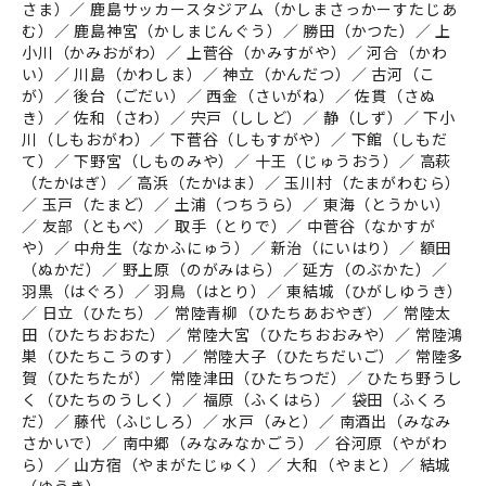
さま）／ 鹿島サッカースタジアム（かしまさっかーすたじあ
む）／ 鹿島神宮（かしまじんぐう）／ 勝田（かつた）／ 上
小川（かみおがわ）／ 上菅谷（かみすがや）／ 河合（かわ
い）／ 川島（かわしま）／ 神立（かんだつ）／ 古河（こ
が）／ 後台（ごだい）／ 西金（さいがね）／ 佐貫（さぬ
き）／ 佐和（さわ）／ 宍戸（ししど）／ 静（しず）／ 下小
川（しもおがわ）／ 下菅谷（しもすがや）／ 下館（しもだ
て）／ 下野宮（しものみや）／ 十王（じゅうおう）／ 高萩
（たかはぎ）／ 高浜（たかはま）／ 玉川村（たまがわむら）
／ 玉戸（たまど）／ 土浦（つちうら）／ 東海（とうかい）
／ 友部（ともべ）／ 取手（とりで）／ 中菅谷（なかすが
や）／ 中舟生（なかふにゅう）／ 新治（にいはり）／ 額田
（ぬかだ）／ 野上原（のがみはら）／ 延方（のぶかた）／
羽黒（はぐろ）／ 羽鳥（はとり）／ 東結城（ひがしゆうき）
／ 日立（ひたち）／ 常陸青柳（ひたちあおやぎ）／ 常陸太
田（ひたちおおた）／ 常陸大宮（ひたちおおみや）／ 常陸鴻
巣（ひたちこうのす）／ 常陸大子（ひたちだいご）／ 常陸多
賀（ひたちたが）／ 常陸津田（ひたちつだ）／ ひたち野うし
く（ひたちのうしく）／ 福原（ふくはら）／ 袋田（ふくろ
だ）／ 藤代（ふじしろ）／ 水戸（みと）／ 南酒出（みなみ
さかいで）／ 南中郷（みなみなかごう）／ 谷河原（やがわ
ら）／ 山方宿（やまがたじゅく）／ 大和（やまと）／ 結城