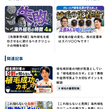
【失敗事例4選】海外植毛を成
植毛後の髪の変化、株の定着率
功させるに避けるべきクリニッ
はズバリ〇〇%です！
クの特徴を紹介
関連記事
植毛検討者の9割が見落としてい
る「植毛成功のカギ」とは？費用
や症例写真より大切なポイントを
解説
# 植毛の基礎知識
【これ知らないと危険】海外植毛
クリニックの選び方・失敗しない