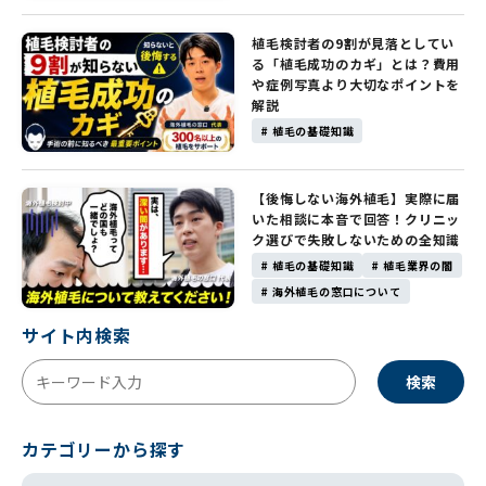
植毛検討者の9割が見落としてい
る「植毛成功のカギ」とは？費用
や症例写真より大切なポイントを
解説
# 植毛の基礎知識
【後悔しない海外植毛】実際に届
いた相談に本音で回答！クリニッ
ク選びで失敗しないための全知識
# 植毛の基礎知識
# 植毛業界の闇
# 海外植毛の窓口について
サイト内検索
検索
カテゴリーから探す