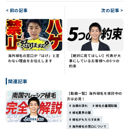
< 前の記事
次の記事 >
海外植毛の窓口が『はげ』と言
【絶対に見てほしい】代表が大
わない理由をお伝えします
事にしているお客様への5つの
約束
関連記事
【動画一覧】海外植毛を検討中の
方は必見！
# 治療の流れ
# 植毛の基礎知識
# 植毛業界の闇
# 植毛がもたらす未来
# 海外植毛の窓口について