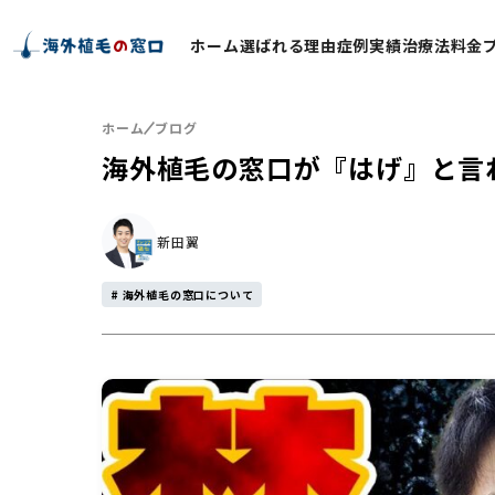
ホーム
選ばれる理由
症例実績
治療法
料金
ホーム
ブログ
海外植毛の窓口が『はげ』と言
新田翼
# 海外植毛の窓口について