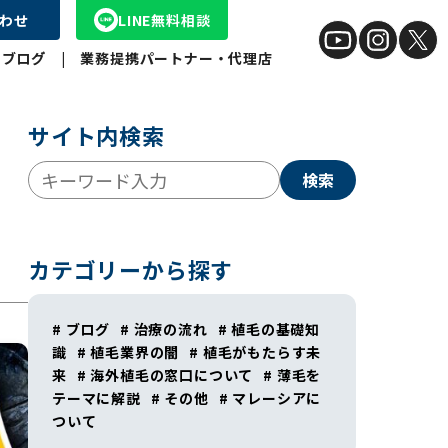
わせ
LINE無料相談
|
ブログ゙
|
業務提携パートナー・代理店
サイト内検索
検索
カテゴリーから探す
# ブログ
# 治療の流れ
# 植毛の基礎知
識
# 植毛業界の闇
# 植毛がもたらす未
来
# 海外植毛の窓口について
# 薄毛を
テーマに解説
# その他
# マレーシアに
ついて