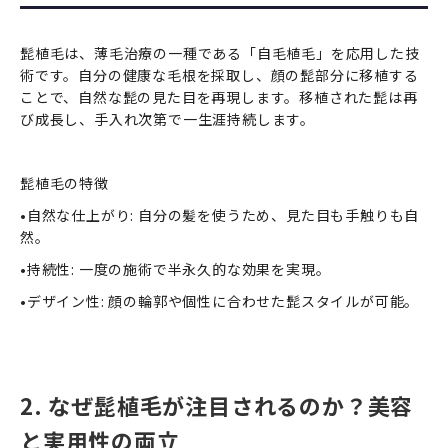
髭植毛は、薄毛治療の一種である「自毛植毛」を応用した技
術です。自分の健康な毛根を採取し、顔の髭部分に移植する
ことで、自然な髭の見た目を再現します。移植された髭は再
び成長し、手入れ次第で一生涯持続します。
髭植毛の特徴
•自然な仕上がり: 自分の髪を使うため、見た目も手触りも自
然。
•持続性: 一度の施術で半永久的な効果を実現。
•デザイン性: 顔の輪郭や個性に合わせた髭スタイルが可能。
2. なぜ髭植毛が注目されるのか？美容
と実用性の両立