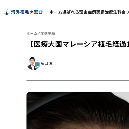
ホーム
選ばれる理由
症例実績
治療法
料金
ホーム
症例実績
【医療大国マレーシア植毛経過1年後】
新田 翼