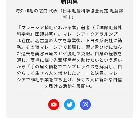
新田翼
海外植毛の窓口 代表（日本毛髪科学協会認定 毛髪診
断士）
『マレーシア植毛がわかる本』著者（『国際毛髪外
科学会』医師共著）。マレーシア・クアラルンプー
ル在住。名古屋の大学を卒業後、トヨタ系商社に勤
務。その後マレーシアで転職し、濃い青ひげに悩ん
だ過去を美容医療のヒゲ脱毛で克服。自身の経験を
通じ、薄毛に悩む先輩経営者を助けたいという想い
から「手の届く価格でコンプレックスを解消し、自
分らしく生きる人を増やしたい！」と決意。マレー
シアで植毛事業を立ち上げ、多くの人に新たな自信
を届ける活動を展開中。