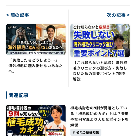
< 前の記事
次の記事 >
「失敗したらどうしよう…」
【これ知らないと危険】海外植
海外植毛に踏み出せないあなた
毛クリニックの選び方・失敗し
へ。
ないための重要ポイント7選を
解説
関連記事
植毛検討者の9割が見落としてい
る「植毛成功のカギ」とは？費用
や症例写真より大切なポイントを
解説
# 植毛の基礎知識