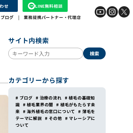
わせ
LINE無料相談
|
ブログ゙
|
業務提携パートナー・代理店
サイト内検索
検索
カテゴリーから探す
# ブログ
# 治療の流れ
# 植毛の基礎知
識
# 植毛業界の闇
# 植毛がもたらす未
来
# 海外植毛の窓口について
# 薄毛を
テーマに解説
# その他
# マレーシアに
ついて