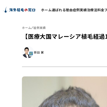
ホーム
選ばれる理由
症例実績
治療法
料金
ホーム
症例実績
【医療大国マレーシア植毛経過1年後】
新田 翼