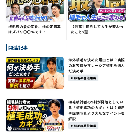
植毛後の髪の変化、株の定着率
【最高】植毛して人生が変わっ
はズバリ〇〇%です！
たこと5選
関連記事
海外植毛を決めた理由とは？実際
のお客様がマレーシア植毛を選ん
だ決め手
# 植毛の基礎知識
植毛検討者の9割が見落としてい
る「植毛成功のカギ」とは？費用
や症例写真より大切なポイントを
解説
# 植毛の基礎知識