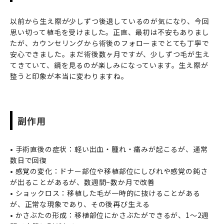
以前から生え際が少しずつ後退しているのが気になり、今回
思い切って植毛を受けました。正直、最初は不安もありまし
たが、カウンセリングから術後のフォローまでとても丁寧で
安心できました。まだ術後数ヶ月ですが、少しずつ毛が生え
てきていて、鏡を見るのが楽しみになっています。生え際が
整うと印象が本当に変わりますね。
副作用
• 手術直後の症状：軽い出血・腫れ・痛みが起こるが、通常
数日で回復
• 感覚の変化：ドナー部位や移植部位にしびれや感覚の鈍さ
が出ることがあるが、数週間~数か月で改善
• ショックロス：移植した毛が一時的に抜けることがある
が、正常な現象であり、その後再び生える
• かさぶたの形成：移植部位にかさぶたができるが、1～2週