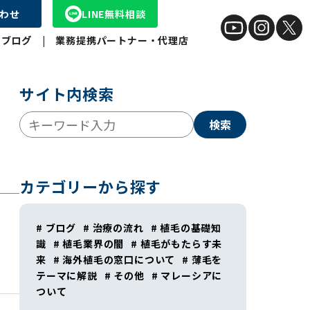
わせ
LINE無料相談
|
ブログ゙
|
業務提携パートナー・代理店
サイト内検索
検索
カテゴリーから探す
# ブログ
# 治療の流れ
# 植毛の基礎知
識
# 植毛業界の闇
# 植毛がもたらす未
来
# 海外植毛の窓口について
# 薄毛を
テーマに解説
# その他
# マレーシアに
ついて