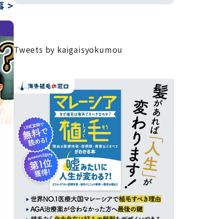
 >
Tweets by kaigaisyokumou
リ