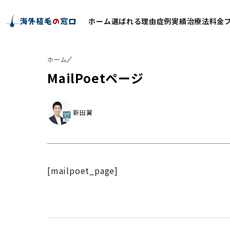
ホーム
選ばれる理由
症例実績
治療法
料金
ホーム
MailPoetページ
新田翼
[mailpoet_page]