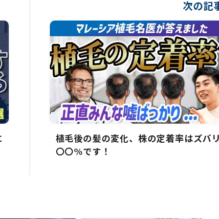
次の記事
に
植毛後の髪の変化、株の定着率はズバ
〇〇%です！